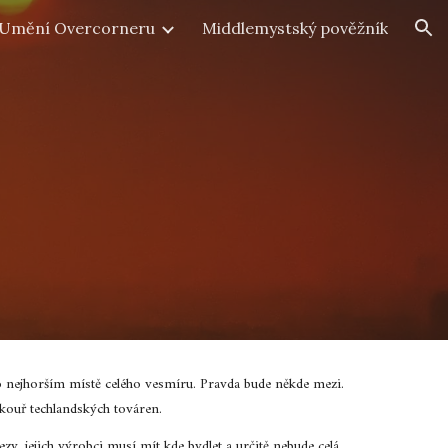
Umění Overcorneru
Middlemystský pověžník
ion
 o nejhorším místě celého vesmíru. Pravda bude někde mezi.
 kouř techlandských továren.
y, jejich výrobci musí mít kde bydlet a určitě nebude celá