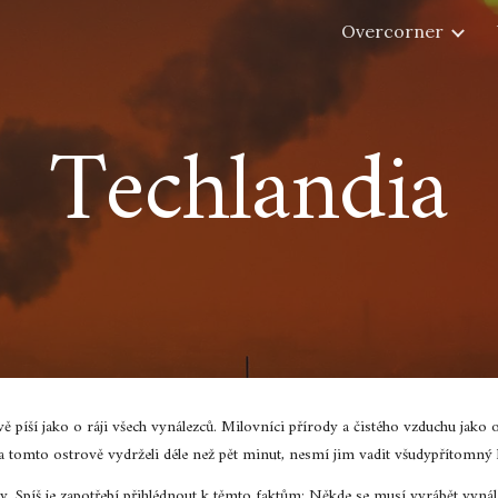
Overcorner
ip to main content
Skip to navigat
Techlandia
píší jako o ráji všech vynálezců. Milovníci přírody a čistého vzduchu jako
na tomto ostrově vydrželi déle než pět minut, nesmí jim vadit všudypřítomný
. Spíš je zapotřebí přihlédnout k těmto faktům: Někde se musí vyrábět vynález