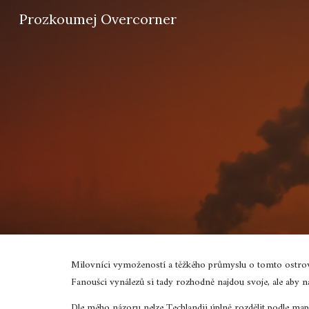
Prozkoumej Overcorner
Sk
Milovníci vymožeností a těžkého průmyslu o tomto ostrově 
Fanoušci vynálezů si tady rozhodně najdou svoje, ale aby 
Dle mého názoru nelze Techlandii úplně rozdělit podle mapy