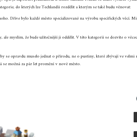
gorie, do kterých lze Techlandii rozdělit a kterým se také budu věnovat:
noho. Dříve bylo každé město specializované na výrobu specifických věcí. Mig
, ale myslím, že bude užitečnější ji oddělit. V této kategorii se dozvíte o věc
o by se opravdu muselo jednat o přírodu, ne o pustiny, které zbývají ve velmi
erá se možná za pár let promění v nové město.