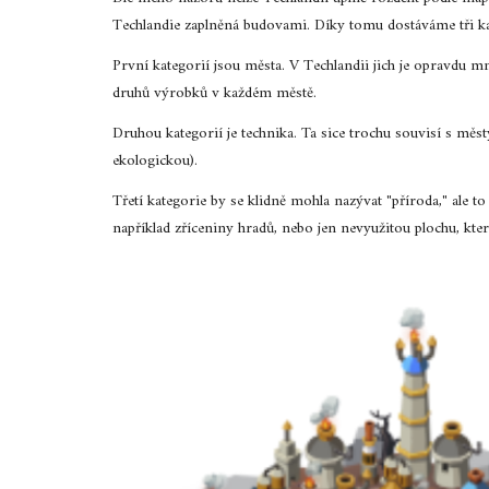
Techlandie zaplněná budovami. Díky tomu dostáváme tři kate
První kategorií jsou města. V Techlandii jich je opravdu m
druhů výrobků v každém městě.
Druhou kategorií je technika. Ta sice trochu souvisí s městy
ekologickou).
Třetí kategorie by se klidně mohla nazývat "příroda," ale t
například zříceniny hradů, nebo jen nevyužitou plochu, kt