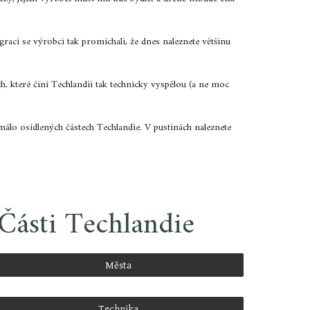
rací se výrobci tak promíchali, že dnes naleznete většinu
ech, které činí Techlandii tak technicky vyspělou (a ne moc
 málo osídlených částech Techlandie. V pustinách naleznete
Části Techlandie
Města
Technika